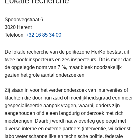
Lokale recherche
n
h
Spoorwegstraat 6
o
3020
Herent
u
Telefoon
+32 16 85 34 00
d
g
a
De lokale recherche van de politiezone HerKo bestaat uit
a
twee hoofdinspecteurs en zes inspecteurs. Dit is meer dan
n
de opgelegde norm van 7 %, maar bleek noodzakelijk
gezien het grote aantal onderzoeken.
Zij staan in voor het verder onderzoek van interventies of
klachten die door hun aard of moeilijkheidsgraad een meer
gespecialiseerde aanpak vragen, waarbij daders zijn
aangehouden of die een langdurig onderzoek met zich
meebrengen. Daarbij wordt nauw overleg gepleegd met
diverse interne en externe partners (interventie, wijkdienst,
labo wetenschappelijke en technische politie, federale