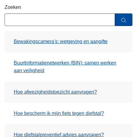
n
Zoeken
h
o
u
d
Bewakingscamera's: wetgeving en aangifte
g
a
a
Buurtinformatienetwerken (BIN): samen werken
n
aan veiligheid
Hoe afwezigheidstoezicht aanvragen?
Hoe bescherm ik mijn fiets tegen diefstal?
Hoe diefstalpreventief advies aanvragen?