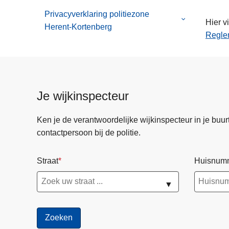
van
Privacyverklaring politiezone
Projecten
Submenu
Hier v
Herent-Kortenberg
van
Reglem
Privacyverkla
politiezone
Herent-
Kortenberg
Je wijkinspecteur
Ken je de verantwoordelijke wijkinspecteur in je buurt? 
contactpersoon bij de politie.
Straat
Huisnum
▼