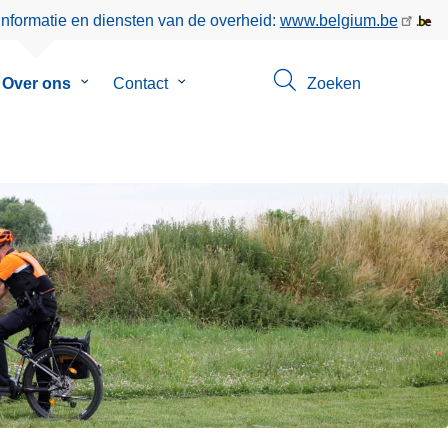
informatie en diensten van de overheid:
www.belgium.be
menu
Over ons
Submenu
Contact
Submenu
Zoeken
van
van
eer
Over
Contact
ons