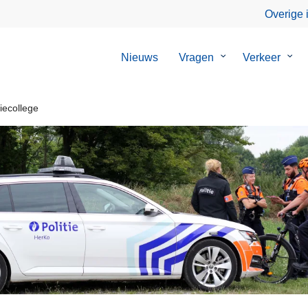
Overige 
Nieuws
Vragen
Submenu
Verkeer
Sub
van
van
Vragen
Verk
iecollege