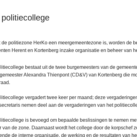
 politiecollege
 de politiezone HerKo een meergemeentezone is, worden de 
ten Herent en Kortenberg inzake organisatie en beheer van het 
anen
litiecollege bestaat uit de twee burgemeesters van de gemeen
gemeester Alexandra Thienpont (CD&V) van Kortenberg die momen
eraad.
litiecollege vergadert twee keer per maand; deze vergaderingen
esecretaris nemen deel aan de vergaderingen van het politiecolle
litiecollege is bevoegd om bepaalde beslissingen te nemen met
 van de zone. Daarnaast wordt het college door de korpschef zo
fende de interne organisatie, de werking en de resultaten van he
menten