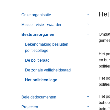
n
h
Het
Onze organisatie
Submenu
o
van
u
Missie - visie - waarden
Submenu
Onze
d
van
organisatie
g
Omdat
Bestuursorganen
Submenu
Missie
a
gemeen
van
-
Bekendmaking besluiten
a
Bestuursorg
visie
politiecollege
n
Het po
-
en bur
De politieraad
waarden
politi
De zonale veiligheidsraad
Het po
Het politiecollege
politi
Het po
Beleidsdocumenten
Submenu
beheer
van
Projecten
Submenu
betref
Beleidsdocu