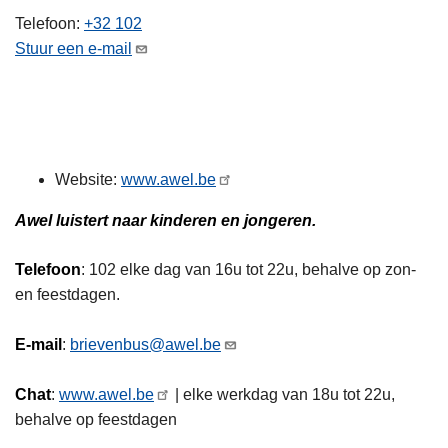
n
Telefoon
+32 102
h
Stuur een e-mail
o
u
d
g
a
Website:
www.awel.be
a
n
Awel luistert naar kinderen en jongeren.
Telefoon
: 102 elke dag van 16u tot 22u, behalve op zon-
en feestdagen.
E-mail
:
brievenbus@awel.be
Chat
:
www.awel.be
| elke werkdag van 18u tot 22u,
behalve op feestdagen