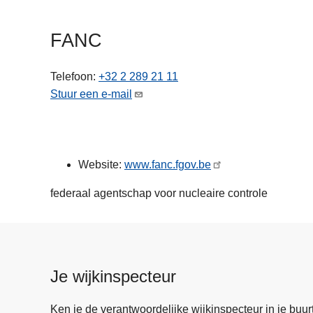
n
h
FANC
o
u
Telefoon
+32 2 289 21 11
d
Stuur een e-mail
g
a
a
n
Website:
www.fanc.fgov.be
federaal agentschap voor nucleaire controle
Je wijkinspecteur
Ken je de verantwoordelijke wijkinspecteur in je buurt? 