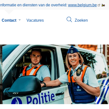
informatie en diensten van de overheid:
www.belgium.be
bmenu
Contact
Submenu
Vacatures
Zoeken
van
r
Contact