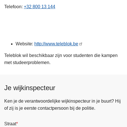
n
Telefoon
+32 800 13 144
h
o
u
d
g
Website:
http://www.teleblok.be
a
a
Teleblok wil beschikbaar zijn voor studenten die kampen
n
met studeerproblemen.
Je wijkinspecteur
Ken je de verantwoordelijke wijkinspecteur in je buurt? Hij
of zij is je eerste contactpersoon bij de politie.
Straat