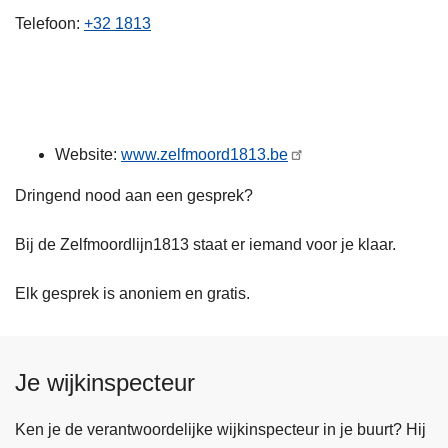
n
Telefoon
+32 1813
h
o
u
d
g
Website:
www.zelfmoord1813.be
a
a
Dringend nood aan een gesprek?
n
Bij de Zelfmoordlijn1813 staat er iemand voor je klaar.
Elk gesprek is anoniem en gratis.
Je wijkinspecteur
Ken je de verantwoordelijke wijkinspecteur in je buurt? Hij