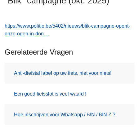
"Blik" campagne (okt. 2025)
n
h
o
https://www.politie.be/5402/nieuws/blik-campagne-opent-
u
onze-ogen-in-don…
d
g
Gerelateerde Vragen
a
a
n
Anti-diefstal label op uw fiets, niet voor niets!
Een goed fietsslot is veel waard !
Hoe inschrijven voor Whatsapp / BIN / BIN Z ?