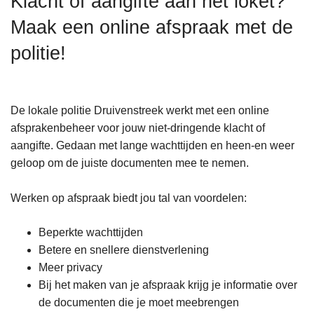
Klacht of aangifte aan het loket?
n
Maak een online afspraak met de
h
o
politie!
u
d
g
De lokale politie Druivenstreek werkt met een online
a
afsprakenbeheer voor jouw niet-dringende klacht of
a
aangifte. Gedaan met lange wachttijden en heen-en weer
n
geloop om de juiste documenten mee te nemen.
Werken op afspraak biedt jou tal van voordelen:
Beperkte wachttijden
Betere en snellere dienstverlening
Meer privacy
Bij het maken van je afspraak krijg je informatie over
de documenten die je moet meebrengen