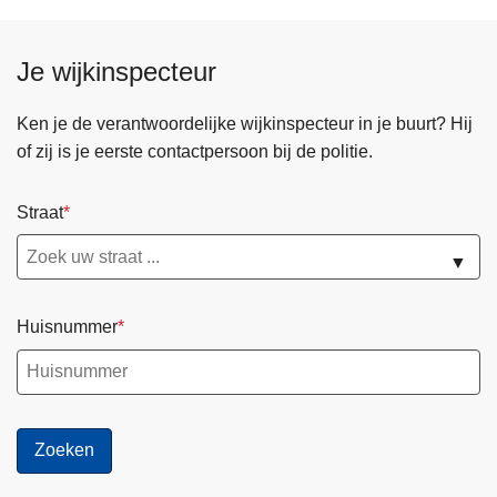
e
n
p
d
Je wijkinspecteur
a
e
g
p
Ken je de verantwoordelijke wijkinspecteur in je buurt? Hij
i
a
of zij is je eerste contactpersoon bij de politie.
n
g
a
i
Straat
n
a
▼
Huisnummer