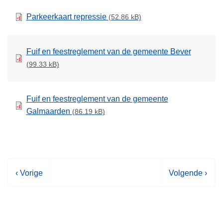
Parkeerkaart repressie
(52.86 kB)
Fuif en feestreglement van de gemeente Bever
(99.33 kB)
Fuif en feestreglement van de gemeente
Galmaarden
(86.19 kB)
V
‹ Vorige
V
Volgende ›
o
o
r
l
i
g
g
e