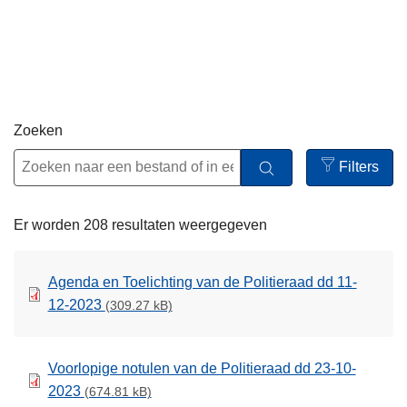
n
h
o
u
d
g
Zoeken
a
Filters
a
Open
n
filters
Er worden 208 resultaten weergegeven
Agenda en Toelichting van de Politieraad dd 11-
12-2023
(309.27 kB)
Voorlopige notulen van de Politieraad dd 23-10-
2023
(674.81 kB)