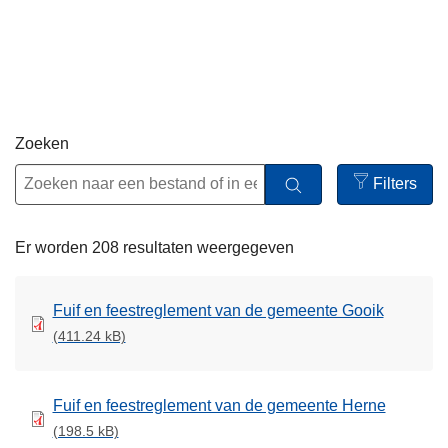
n
h
o
u
d
g
Zoeken
a
Filters
a
Open
n
filters
Er worden 208 resultaten weergegeven
Fuif en feestreglement van de gemeente Gooik
(411.24 kB)
Fuif en feestreglement van de gemeente Herne
(198.5 kB)