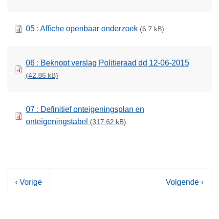
05 : Affiche openbaar onderzoek
(6.7 kB)
06 : Beknopt verslag Politieraad dd 12-06-2015
(42.86 kB)
07 : Definitief onteigeningsplan en
onteigeningstabel
(317.62 kB)
V
‹ Vorige
V
Volgende ›
o
o
r
l
i
g