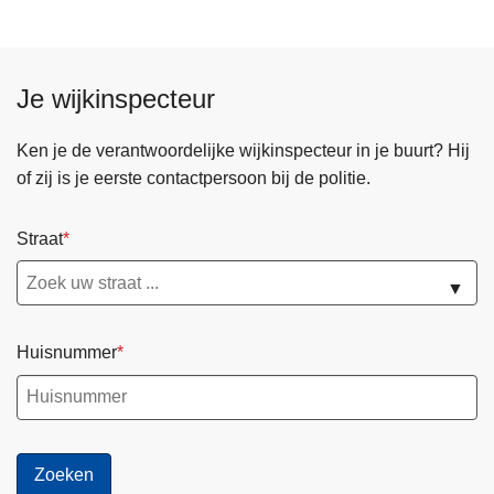
g
e
e
n
p
d
Je wijkinspecteur
a
e
g
p
Ken je de verantwoordelijke wijkinspecteur in je buurt? Hij
i
a
of zij is je eerste contactpersoon bij de politie.
n
g
a
i
Straat
n
a
▼
Huisnummer