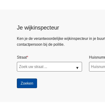
g
e
p
a
Je wijkinspecteur
g
i
Ken je de verantwoordelijke wijkinspecteur in je buurt? 
n
contactpersoon bij de politie.
a
Straat
Huisnum
▼