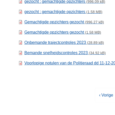
gezocht : gemachtigde opzichters
(996.09 kB)
gezocht : gemachtigde opzichters
(1.58 MB)
Gemachtigde opzichters gezocht
(996.27 kB)
Gemachtigde opzichters gezocht
(1.58 MB)
Onbemande trajectcontroles 2023
(28.89 kB)
Bemande snelheidscontroles 2023
(34.92 kB)
Voorlopige notulen van de Politieraad dd 11-12-
V
‹ Vorige
o
r
i