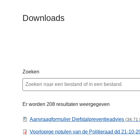
n
h
Downloads
o
u
d
g
a
a
n
Zoeken
Er worden 208 resultaten weergegeven
Aanvraagformulier Diefstalpreventieadvies
(34.71 
Voorlopige notulen van de Politieraad dd 21-10-