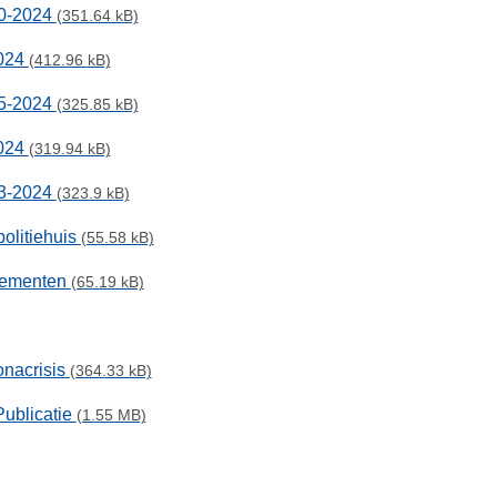
10-2024
(351.64 kB)
2024
(412.96 kB)
05-2024
(325.85 kB)
2024
(319.94 kB)
03-2024
(323.9 kB)
olitiehuis
(55.58 kB)
nementen
(65.19 kB)
onacrisis
(364.33 kB)
Publicatie
(1.55 MB)