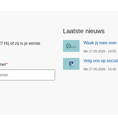
n
n
i
n
n
n
n
n
n
e
a
a
g
a
a
a
a
a
a
n
e
d
p
e
Laatste nieuws
a
p
g
a
Waak jij mee over 
Hij of zij is je eerste
i
g
Wo 27.05.2026 - 10:55
n
i
a
n
Volg ons op socia
mer
a
Wo 27.05.2026 - 10:36