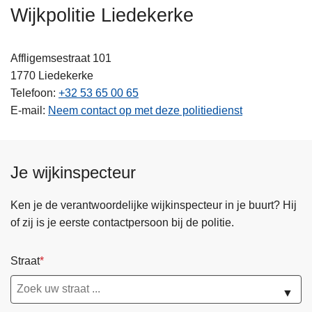
n
Wijkpolitie Liedekerke
h
o
Affligemsestraat 101
u
1770
Liedekerke
d
Telefoon
+32 53 65 00 65
g
E-mail
Neem contact op met deze politiedienst
a
a
n
Je wijkinspecteur
Ken je de verantwoordelijke wijkinspecteur in je buurt? Hij
of zij is je eerste contactpersoon bij de politie.
Straat
▼