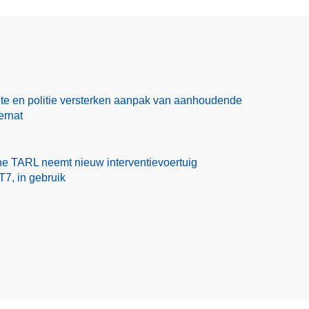
te en politie versterken aanpak van aanhoudende
ernat
one TARL neemt nieuw interventievoertuig
7, in gebruik