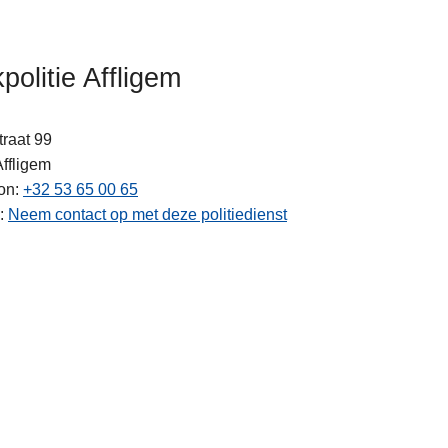
politie Affligem
traat 99
Affligem
on
+32 53 65 00 65
ten
Neem contact op met deze politiedienst