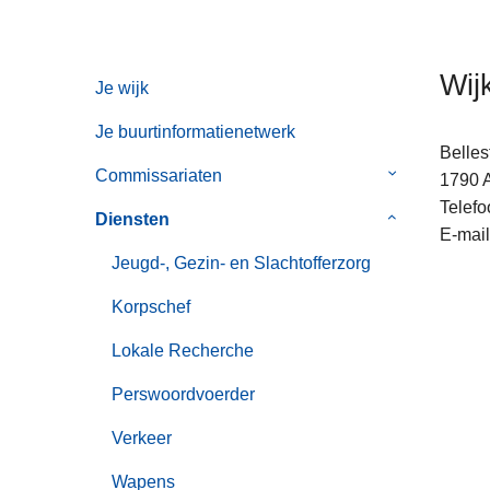
n
h
o
Wijk
Je wijk
u
d
Je buurtinformatienetwerk
g
Belles
Commissariaten
Submenu
a
1790
van
a
Telefo
Diensten
Submenu
Commissaria
n
E-mail
van
Jeugd-, Gezin- en Slachtofferzorg
Diensten
Korpschef
Lokale Recherche
Perswoordvoerder
Verkeer
Wapens