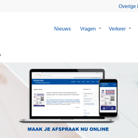
Overige 
Nieuws
Vragen
Submenu
Verkeer
Sub
van
van
Vragen
Verk
m