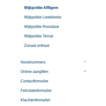
Wijkpolitie Affligem
Wijkpolitie Liedekerke
Wijkpolitie Roosdaal
Wijkpolitie Ternat
Zonaal onthaal
Noodnummers
Submenu
van
Online aangiften
Submenu
Noodnummer
van
Contactformulier
Online
aangiften
Felicitatieformulier
Klachtenformulier