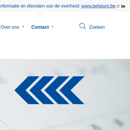
informatie en diensten van de overheid:
www.belgium.be
menu
Over ons
Submenu
Contact
Submenu
Zoeken
van
van
eer
Over
Contact
ons