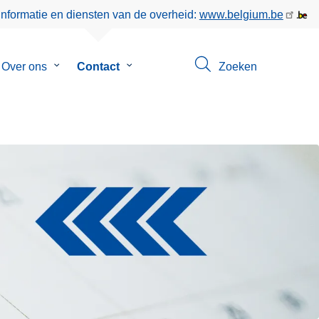
informatie en diensten van de overheid:
www.belgium.be
menu
Over ons
Submenu
Contact
Submenu
Zoeken
van
van
eer
Over
Contact
ons