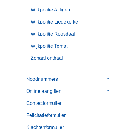
Wijkpolitie Affligem
Wijkpolitie Liedekerke
Wijkpolitie Roosdaal
Wijkpolitie Ternat
Zonaal onthaal
Noodnummers
Submenu
van
Online aangiften
Submenu
Noodnummer
van
Contactformulier
Online
aangiften
Felicitatieformulier
Klachtenformulier