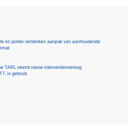
te en politie versterken aanpak van aanhoudende
ernat
one TARL neemt nieuw interventievoertuig
7, in gebruik