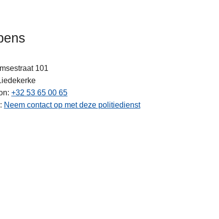
pens
emsestraat 101
Liedekerke
on
+32 53 65 00 65
ten
Neem contact op met deze politiedienst