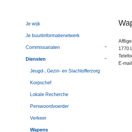
n
h
o
Wa
Je wijk
u
d
Je buurtinformatienetwerk
g
Afflig
Commissariaten
Submenu
a
1770
van
a
Telefo
Diensten
Submenu
Commissaria
n
E-mail
van
Jeugd-, Gezin- en Slachtofferzorg
Diensten
Korpschef
Lokale Recherche
Perswoordvoerder
Verkeer
Wapens