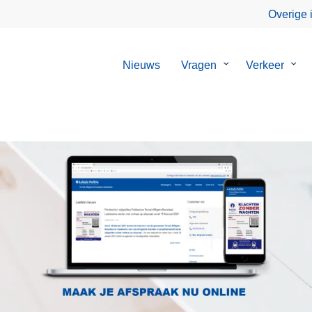
Overige 
Nieuws
Vragen
Submenu
Verkeer
Sub
van
van
Vragen
Verk