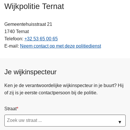
n
Wijkpolitie Ternat
h
o
Gemeentehuisstraat 21
u
1740
Ternat
d
Telefoon
+32 53 65 00 65
g
E-mail
Neem contact op met deze politiedienst
a
a
n
Je wijkinspecteur
Ken je de verantwoordelijke wijkinspecteur in je buurt? Hij
of zij is je eerste contactpersoon bij de politie.
Straat
▼