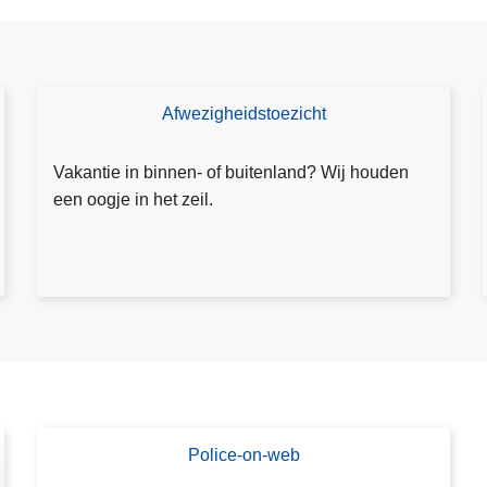
r
s
b
e
Afwezigheidstoezicht
T
r
o
i
e
Vakantie in binnen- of buitenland? Wij houden
c
z
een oogje in het zeil.
h
i
t
c
1
h
9
t
-
a
1
a
-
n
2
v
0
r
Police-on-web
D
2
a
o
6