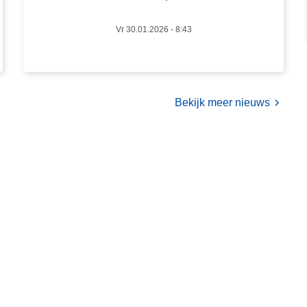
n
d
Vr 30.01.2026 - 8:43
z
o
n
d
Bekijk meer nieuws
e
r
a
l
c
o
h
o
l
-
p
e