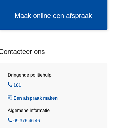
o
n
Maak online een afspraak
l
i
n
e
e
Contacteer ons
e
n
a
f
Dringende politiehulp
s
B
101
p
e
r
Een afspraak maken
l
a
a
Algemene informatie
k
B
09 376 46 46
e