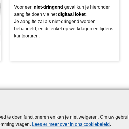
g
e
Voor een
niet-dringend
geval kun je hieronder
e
o
aangifte doen via het
digitaal loket
.
n
n
Je aangifte zal als niet-dringend worden
li
behandeld, en dit enkel op werkdagen en tijdens
n
kantooruren.
e
a
a
n
g
ift
e
vi
a
p
o
d te doen functioneren en kan je niet weigeren. Om uw gebrui
Disclaimer
Privacy
Cookies
Toegankelijkheid
li
temming vragen.
Lees er meer over in ons cookiebeleid
.
c