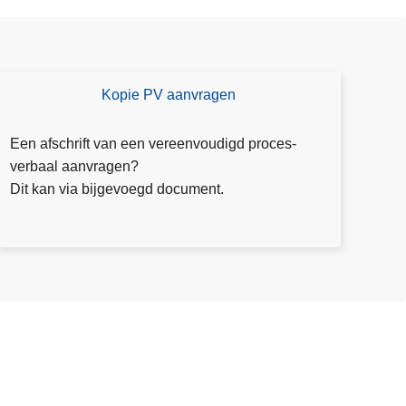
Kopie PV aanvragen
D
o
w
Een afschrift van een vereenvoudigd proces-
nl
verbaal aanvragen?
o
Dit kan via bijgevoegd document.
a
d
fo
r
m
ul
ie
r