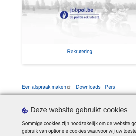
a
n
0
k
t
2
e
a
6
n
ct
?
e
e
Rekrutering
r
o
n
z
e
Een afspraak maken
Downloads
Pers
b
e
r
Deze website gebruikt cookies
o
e
Sommige cookies zijn noodzakelijk om de website goe
p
gebruik van optionele cookies waarvoor wij uw toes
e