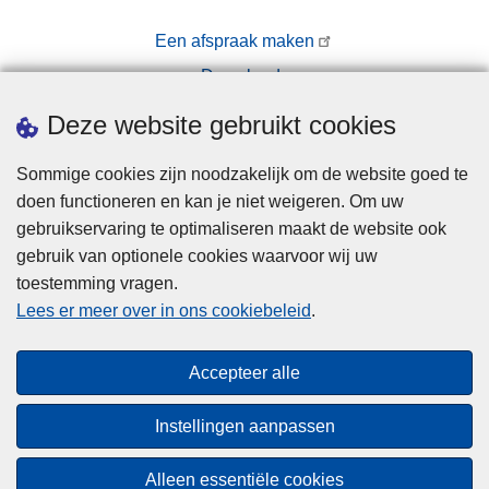
s!
Een afspraak maken
Downloads
Pers
Deze website gebruikt cookies
Sommige cookies zijn noodzakelijk om de website goed te
doen functioneren en kan je niet weigeren. Om uw
gebruikservaring te optimaliseren maakt de website ook
gebruik van optionele cookies waarvoor wij uw
toestemming vragen.
Disclaimer
Lees er meer over in ons cookiebeleid
.
Privacy
Cookies
Accepteer alle
Toegankelijkheid
Instellingen aanpassen
© 2026 Politie.be
Alleen essentiële cookies