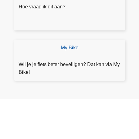
a
Hoe vraag ik dit aan?
a
g
ik
d
it
My Bike
Ik
a
b
a
e
Wil je je fiets beter beveiligen? Dat kan via My
n
v
Bike!
?
ei
li
g
m
ij
n
fi
et