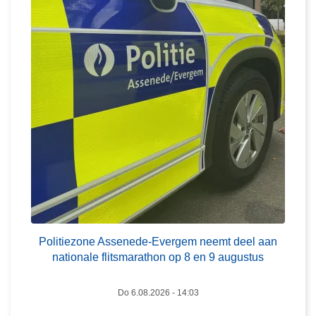
l
e
i
i
t
d
i
s
e
t
z
o
o
e
n
z
e
i
A
c
s
h
s
t
L
e
a
e
n
Politiezone Assenede-Evergem neemt deel aan
a
e
e
nationale flitsmarathon op 8 en 9 augustus
n
s
d
m
e
Do 6.08.2026 - 14:03
e
-