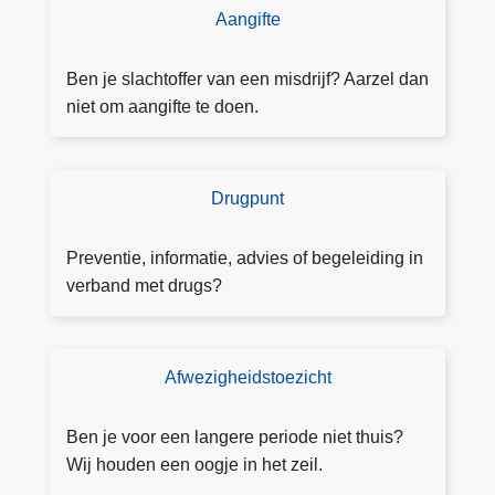
Aangifte
D
r
s
o
e
e
w
Ben je slachtoffer van een misdrijf? Aarzel dan
a
a
niet om aangifte te doen.
a
t
n
e
g
r
Drugpunt
D
ift
l
r
e
o
u
Preventie, informatie, advies of begeleiding in
p
g
verband met drugs?
e
p
n
u
n
Afwezigheidstoezicht
H
t.
o
b
e
Ben je voor een langere periode niet thuis?
e
v
Wij houden een oogje in het zeil.
r