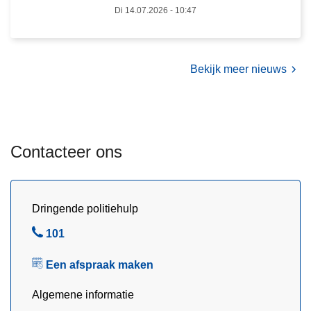
Di 14.07.2026 - 10:47
i
n
j
n
d
a
e
t
Bekijk meer nieuws
l
i
i
o
j
n
k
a
Contacteer ons
o
l
n
e
t
f
t
l
Dringende politiehulp
r
i
B
101
e
t
e
k
s
Een afspraak maken
l
k
m
i
a
Algemene informatie
n
r