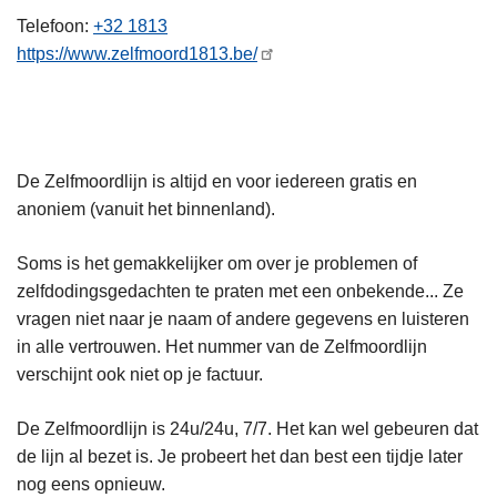
n
Telefoon
+32 1813
h
https://www.zelfmoord1813.be/
o
u
d
g
De Zelfmoordlijn is altijd en voor iedereen gratis en
a
anoniem (vanuit het binnenland).
a
n
Soms is het gemakkelijker om over je problemen of
zelfdodingsgedachten te praten met een onbekende... Ze
vragen niet naar je naam of andere gegevens en luisteren
in alle vertrouwen. Het nummer van de Zelfmoordlijn
verschijnt ook niet op je factuur.
De Zelfmoordlijn is 24u/24u, 7/7. Het kan wel gebeuren dat
de lijn al bezet is. Je probeert het dan best een tijdje later
nog eens opnieuw.