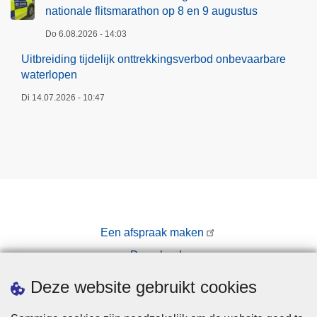
o
nationale flitsmarathon op 8 en 9 augustus
e
n
n
Do 6.08.2026 - 14:03
b
9
Uitbreiding tijdelijk onttrekkingsverbod onbevaarbare
e
a
waterlopen
v
u
Di 14.07.2026 - 10:47
a
g
a
u
r
s
b
t
a
u
r
s
e
w
Een afspraak maken
a
Downloads
t
e
Pers
Deze website gebruikt cookies
r
l