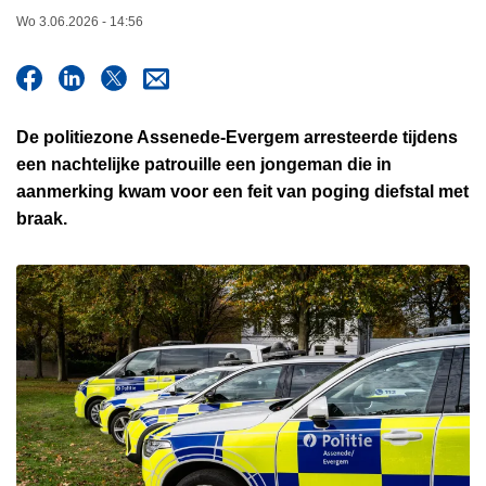
n
Wo 3.06.2026 - 14:56
h
o
u
d
De politiezone Assenede-Evergem arresteerde tijdens
g
een nachtelijke patrouille een jongeman die in
a
aanmerking kwam voor een feit van poging diefstal met
a
braak.
n