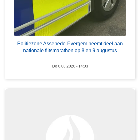
e
A
s
s
L
e
e
n
Politiezone Assenede-Evergem neemt deel aan
e
e
nationale flitsmarathon op 8 en 9 augustus
s
d
m
e
Do 6.08.2026 - 14:03
e
-
e
E
r
v
o
e
v
r
e
g
r
e
U
m
i
n