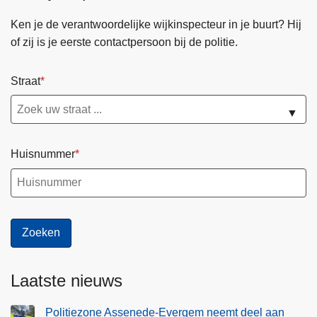
o
l
Ken je de verantwoordelijke wijkinspecteur in je buurt? Hij
n
e
of zij is je eerste contactpersoon bij de politie.
t
f
t
l
r
Straat
i
e
t
▼
k
s
k
m
i
a
Huisnummer
n
r
g
a
s
t
v
h
e
o
r
n
b
o
Laatste nieuws
o
p
d
8
Politiezone Assenede-Evergem neemt deel aan