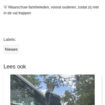
💡 Waarschuw familieleden, vooral ouderen, zodat zij niet
in de val trappen
L
Labels
e
e
Nieuws
s
m
e
Lees ook
e
r
o
v
e
r
P