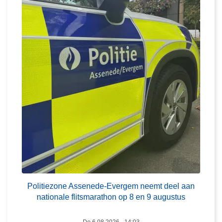
o
l
i
t
i
e
z
o
n
e
A
s
s
L
e
e
n
Politiezone Assenede-Evergem neemt deel aan
e
e
nationale flitsmarathon op 8 en 9 augustus
s
d
m
e
Do 6.08.2026 - 14:03