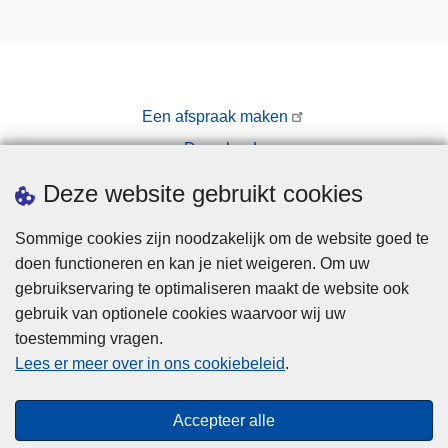
b
t
a
u
r
s
e
w
Een afspraak maken
a
Downloads
t
e
Pers
Deze website gebruikt cookies
r
l
Sommige cookies zijn noodzakelijk om de website goed te
o
doen functioneren en kan je niet weigeren. Om uw
p
gebruikservaring te optimaliseren maakt de website ook
e
gebruik van optionele cookies waarvoor wij uw
n
toestemming vragen.
Disclaimer
Lees er meer over in ons cookiebeleid
.
Privacy
Cookies
Accepteer alle
Toegankelijkheid