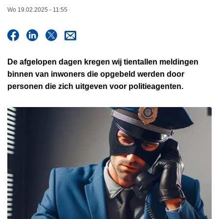
n
Wo 19.02.2025 - 11:55
h
o
u
d
De afgelopen dagen kregen wij tientallen meldingen
g
binnen van inwoners die opgebeld werden door
a
personen die zich uitgeven voor politieagenten.
a
n