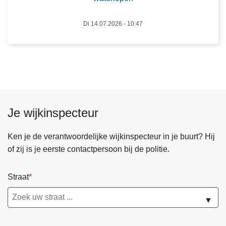
a
t
a
Di 14.07.2026 - 10:47
i
n
j
n
d
a
e
t
l
i
i
o
j
n
Je wijkinspecteur
k
a
o
l
Ken je de verantwoordelijke wijkinspecteur in je buurt? Hij
n
e
of zij is je eerste contactpersoon bij de politie.
t
f
t
l
r
Straat
i
e
t
▼
k
s
k
m