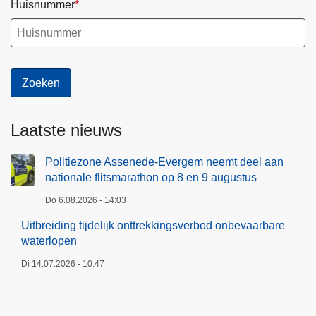
i
a
Huisnummer
n
r
g
a
s
t
v
h
e
o
r
n
b
o
Laatste nieuws
o
p
d
8
Politiezone Assenede-Evergem neemt deel aan
o
nationale flitsmarathon op 8 en 9 augustus
e
n
n
Do 6.08.2026 - 14:03
b
9
Uitbreiding tijdelijk onttrekkingsverbod onbevaarbare
e
a
waterlopen
v
u
Di 14.07.2026 - 10:47
a
g
a
u
r
s