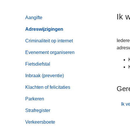
n
h
Ik 
Aangifte
o
u
Adreswijzigingen
d
g
Iedere
Criminaliteit op internet
a
adresw
Evenement organiseren
a
n
Fietsdiefstal
Inbraak (preventie)
Klachten of felicitaties
Ger
Parkeren
Ik v
Strafregister
Verkeersboete