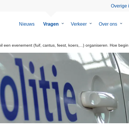
Overige 
Nieuws
Vragen
Submenu
Verkeer
Submenu
Over ons
Sub
van
van
van
Vragen
Verkeer
Over
ons
il een evenement (fuif, cantus, feest, koers,...) organiseren. Hoe begin