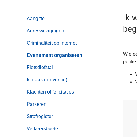
n
h
Ik 
Aangifte
o
beg
u
Adreswijzigingen
d
g
Criminaliteit op internet
a
Wie ee
Evenement organiseren
a
politi
n
Fietsdiefstal
Inbraak (preventie)
Klachten of felicitaties
Parkeren
Strafregister
Verkeersboete