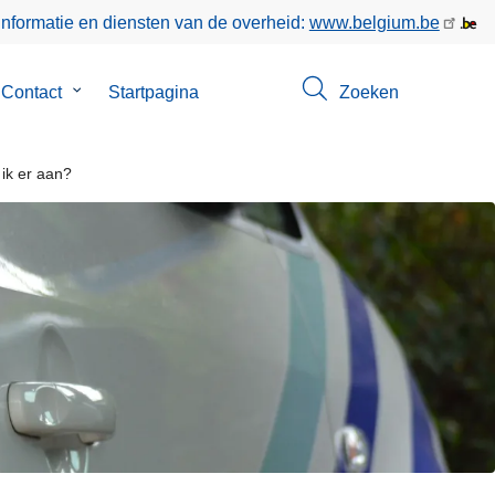
informatie en diensten van de overheid:
www.belgium.be
menu
Contact
Submenu
Startpagina
Zoeken
van
Contact
 ik er aan?