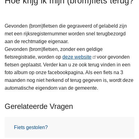
Hoe krijg ik mijn (brom)fiets terug?
n
h
o
Gevonden (brom)fietsen die gegraveerd of gelabeld zijn
u
met een rijksregisternummer worden snel terugbezorgd
d
aan de rechtmatige eigenaar.
g
Gevonden (brom)fietsen, zonder een geldige
a
fietsregistratie, worden op
deze website
voor gevonden
a
fietsen geplaatst. Verder kan u ze ook terug vinden in een
n
foto album op onze facebookpagina. Als een fiets na 3
maanden nog niet herkend of terug gegeven is, wordt deze
automatische eigendom van de gemeente.
Gerelateerde Vragen
Fiets gestolen?