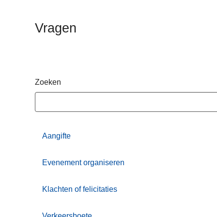
n
h
Vragen
o
u
d
g
a
Zoeken
a
n
Aangifte
Evenement organiseren
Klachten of felicitaties
Verkeersboete