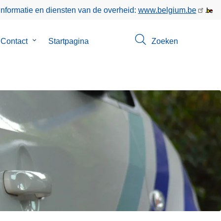
informatie en diensten van de overheid:
www.belgium.be
menu
Contact
Submenu
Startpagina
Zoeken
van
Contact