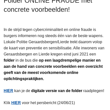
Folder ONLINE FRAUDE met
n
concrete voorbeelden!
h
o
u
d
In de strijd tegen cybercriminaliteit en online fraude is
g
burgers informeren nog steeds één van de beste wapens.
a
Lokale Politie Geraardsbergen/Lierde trekt daarom volop
a
de kaart van preventie en sensibilisatie. Alle inwoners van
n
Geraardsbergen en Lierde kregen eind juni 2021 een
folder
in de bus die
op een laagdrempelige manier en
aan de hand van concrete voorbeelden een overzicht
geeft van de meest voorkomende online
oplichtingspraktijken.
HIER
kan je de
digitale versie van de folder
raadplegen!
Klik
HIER
voor het persbericht (24/06/21)