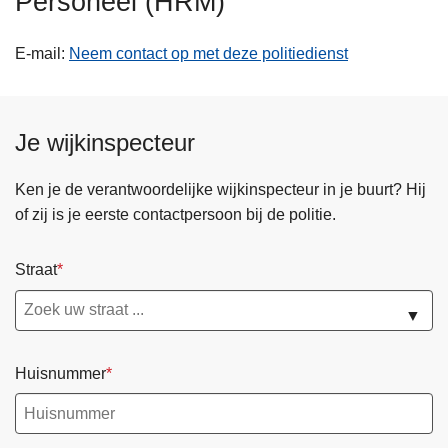
Personeel (HRM)
n
h
E-mail
Neem contact op met deze politiedienst
o
u
d
Je wijkinspecteur
g
a
a
Ken je de verantwoordelijke wijkinspecteur in je buurt? Hij
n
of zij is je eerste contactpersoon bij de politie.
Straat
▼
Huisnummer