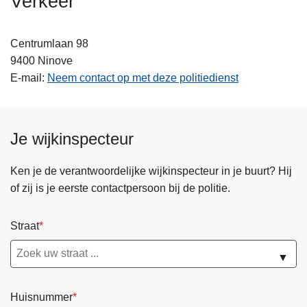
Verkeer
n
h
Centrumlaan 98
o
9400
Ninove
u
E-mail
Neem contact op met deze politiedienst
d
g
a
a
Je wijkinspecteur
n
Ken je de verantwoordelijke wijkinspecteur in je buurt? Hij
of zij is je eerste contactpersoon bij de politie.
Straat
▼
Huisnummer