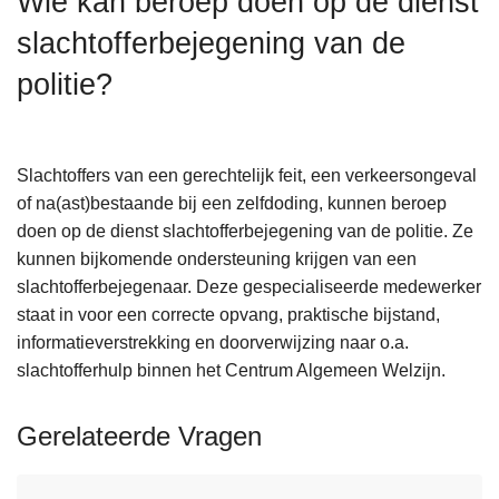
Wie kan beroep doen op de dienst
n
slachtofferbejegening van de
h
o
politie?
u
d
g
Slachtoffers van een gerechtelijk feit, een verkeersongeval
a
of na(ast)bestaande bij een zelfdoding, kunnen beroep
a
doen op de dienst slachtofferbejegening van de politie. Ze
n
kunnen bijkomende ondersteuning krijgen van een
slachtofferbejegenaar. Deze gespecialiseerde medewerker
staat in voor een correcte opvang, praktische bijstand,
informatieverstrekking en doorverwijzing naar o.a.
slachtofferhulp binnen het Centrum Algemeen Welzijn.
Gerelateerde Vragen