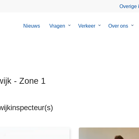
Overige 
Nieuws
Vragen
Submenu
Verkeer
Submenu
Over ons
Su
van
van
van
Vragen
Verkeer
Ove
ons
wijk - Zone 1
ijkinspecteur(s)
ten
s