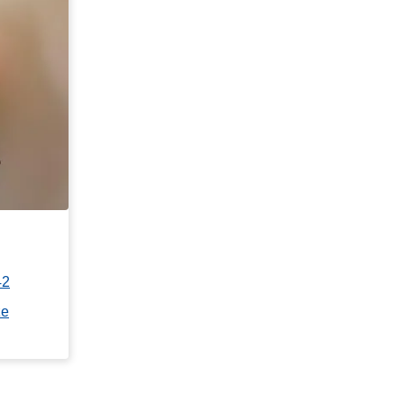
42
ze