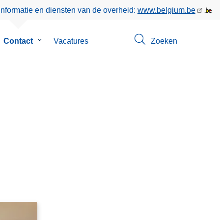
informatie en diensten van de overheid:
www.belgium.be
bmenu
Contact
Submenu
Vacatures
Zoeken
van
r
Contact