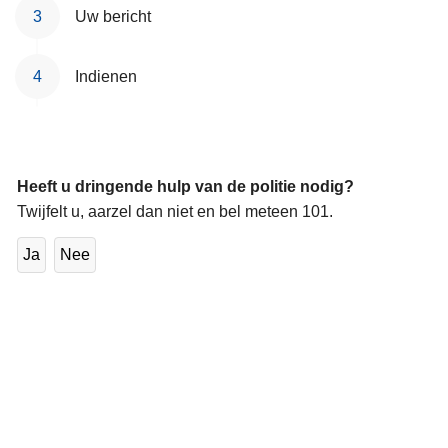
n
Uw bericht
h
o
Indienen
u
d
g
a
Heeft u dringende hulp van de politie nodig?
a
Twijfelt u, aarzel dan niet en bel meteen 101.
n
Ja
Nee