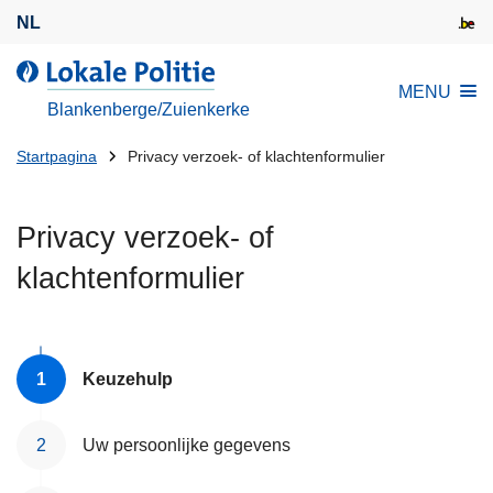
O
NL
v
e
d
MENU
r
e
Blankenberge/Zuienkerke
s
L
l
U
o
Startpagina
Privacy verzoek- of klachtenformulier
a
k
bent
a
a
hier:
Privacy verzoek- of
n
l
e
e
klachtenformulier
n
P
n
o
a
l
a
i
Keuzehulp
r
t
d
i
Uw persoonlijke gegevens
e
e
i