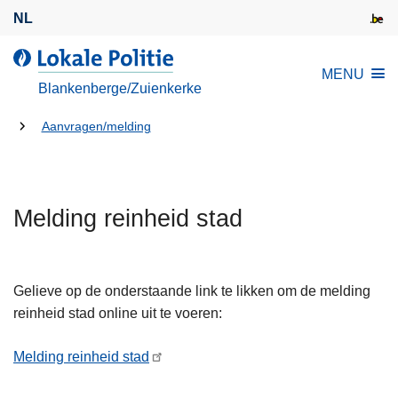
O
NL
v
e
d
MENU
r
e
Blankenberge/Zuienkerke
s
L
l
U
o
Aanvragen/melding
a
k
bent
a
a
hier:
n
l
e
Melding reinheid stad
e
n
P
n
o
a
l
Gelieve op de onderstaande link te likken om de melding
a
i
reinheid stad online uit te voeren:
r
t
d
i
Melding reinheid stad
e
e
i