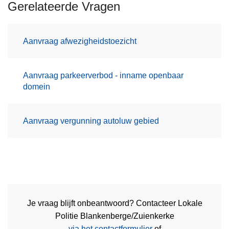
Gerelateerde Vragen
n
h
o
Aanvraag afwezigheidstoezicht
u
d
g
Aanvraag parkeerverbod - inname openbaar
a
domein
a
n
Aanvraag vergunning autoluw gebied
Je vraag blijft onbeantwoord? Contacteer Lokale
Politie Blankenberge/Zuienkerke
via het contactformulier
of