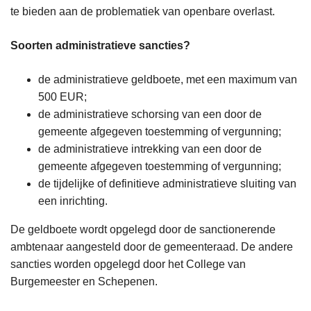
n
te bieden aan de problematiek van openbare overlast.
h
o
Soorten administratieve sancties?
u
d
de administratieve geldboete, met een maximum van
g
500 EUR;
a
de administratieve schorsing van een door de
a
gemeente afgegeven toestemming of vergunning;
n
de administratieve intrekking van een door de
gemeente afgegeven toestemming of vergunning;
de tijdelijke of definitieve administratieve sluiting van
een inrichting.
De geldboete wordt opgelegd door de sanctionerende
ambtenaar aangesteld door de gemeenteraad. De andere
sancties worden opgelegd door het College van
Burgemeester en Schepenen.