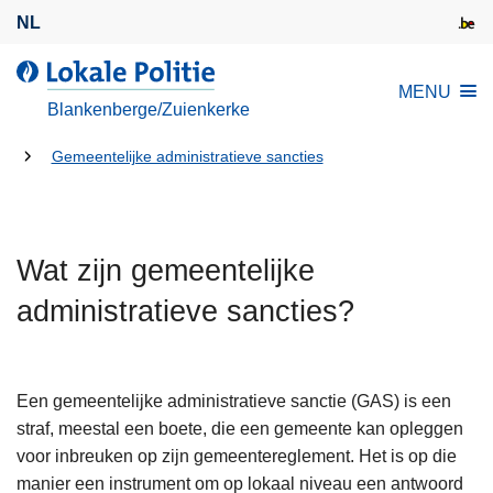
O
NL
v
e
d
MENU
r
e
Blankenberge/Zuienkerke
s
L
l
U
o
Gemeentelijke administratieve sancties
a
k
bent
a
a
hier:
n
l
e
Wat zijn gemeentelijke
e
n
P
administratieve sancties?
n
o
a
l
a
i
r
Een gemeentelijke administratieve sanctie (GAS) is een
t
d
straf, meestal een boete, die een gemeente kan opleggen
i
e
voor inbreuken op zijn gemeentereglement. Het is op die
e
i
manier een instrument om op lokaal niveau een antwoord