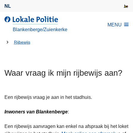
O
NL
v
e
d
MENU
r
e
Blankenberge/Zuienkerke
s
L
l
U
o
Rijbewijs
a
k
bent
a
a
hier:
n
l
e
Waar vraag ik mijn rijbewijs aan?
e
n
P
n
o
a
l
Een rijbewijs vraag je aan in het stadhuis.
a
i
r
t
Inwoners van Blankenberge
:
d
i
e
e
Een rijbewijs aanvragen kan enkel na afspraak bij het loket
i