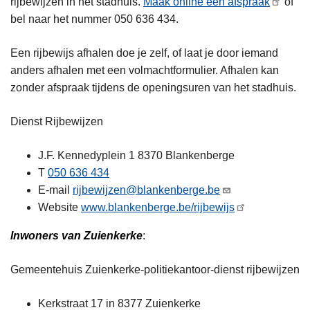
rijbewijzen in het stadhuis.
Maak online een afspraak
of
n
bel naar het nummer 050 636 434.
h
o
Een rijbewijs afhalen doe je zelf, of laat je door iemand
u
anders afhalen met een volmachtformulier. Afhalen kan
d
zonder afspraak tijdens de openingsuren van het stadhuis.
g
a
Dienst Rijbewijzen
a
n
J.F. Kennedyplein 1 8370 Blankenberge
T
050 636 434
E-mail
rijbewijzen@blankenberge.be
Website
www.blankenberge.be/rijbewijs
Inwoners van Zuienkerke
:
Gemeentehuis Zuienkerke-politiekantoor-dienst rijbewijzen
Kerkstraat 17 in 8377 Zuienkerke