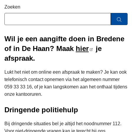
n
Zoeken
h
o
u
d
Wil je een aangifte doen in Bredene
g
of in De Haan? Maak
hier
je
a
a
afspraak.
n
Lukt het niet om online een afspraak te maken? Je kan ook
telefonisch contact opnemen via het algemeen nummer
059 33 33 16, of je kan langskomen aan het onthaal tijdens
onze kantooruren.
Dringende politiehulp
Bij dringende situaties bel je altijd het noodnummer 112.
Voor niet-dringende vragen kan je terecht bij ons