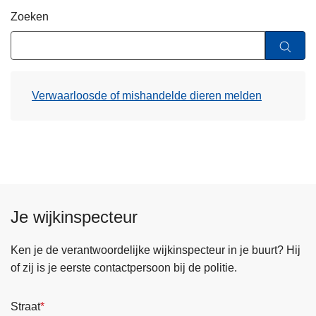
n
Zoeken
h
o
u
d
Verwaarloosde of mishandelde dieren melden
g
a
a
n
Je wijkinspecteur
Ken je de verantwoordelijke wijkinspecteur in je buurt? Hij
of zij is je eerste contactpersoon bij de politie.
Straat