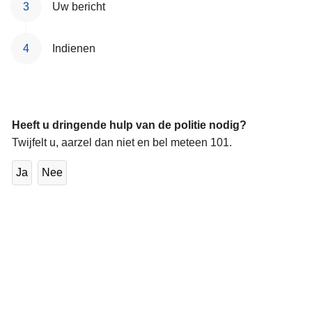
Uw bericht
n
h
o
Indienen
u
d
g
a
Heeft u dringende hulp van de politie nodig?
a
Twijfelt u, aarzel dan niet en bel meteen 101.
n
Ja
Nee