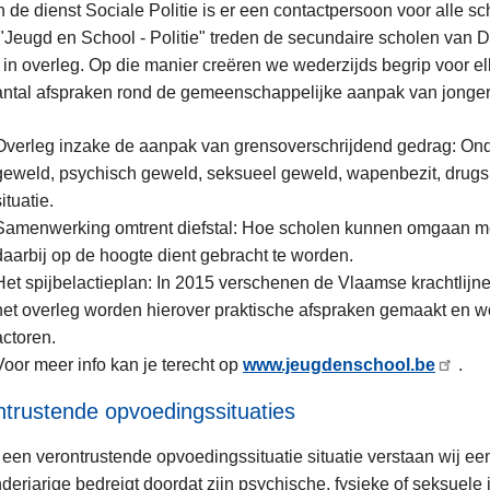
 de dienst Sociale Politie is er een contactpersoon voor alle s
"Jeugd en School - Politie" treden de secundaire scholen van 
e in overleg. Op die manier creëren we wederzijds begrip voor e
antal afspraken rond de gemeenschappelijke aanpak van jonge
Overleg inzake de aanpak van grensoverschrijdend gedrag: Ond
geweld, psychisch geweld, seksueel geweld, wapenbezit, drugs, d
situatie.
Samenwerking omtrent diefstal: Hoe scholen kunnen omgaan met
daarbij op de hoogte dient gebracht te worden.
Het spijbelactieplan: In 2015 verschenen de Vlaamse krachtlijn
het overleg worden hierover praktische afspraken gemaakt en wor
actoren.
Voor meer info kan je terecht op
www.jeugdenschool.be
.
ntrustende opvoedingssituaties
een verontrustende opvoedingssituatie situatie verstaan wij een
derjarige bedreigt doordat zijn psychische, fysieke of seksuele in