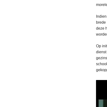
morele
Indien
brede 
deze h
worden
Op ini
dienst
gezins
school
gekopp