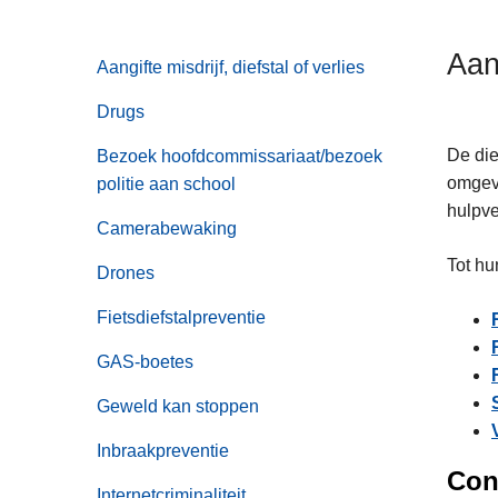
n
h
Aa
Aangifte misdrijf, diefstal of verlies
o
u
Drugs
d
g
De die
Bezoek hoofdcommissariaat/bezoek
a
omgevi
politie aan school
a
hulpve
Camerabewaking
n
Tot hu
Drones
Fietsdiefstalpreventie
GAS-boetes
Geweld kan stoppen
Inbraakpreventie
Cont
Internetcriminaliteit