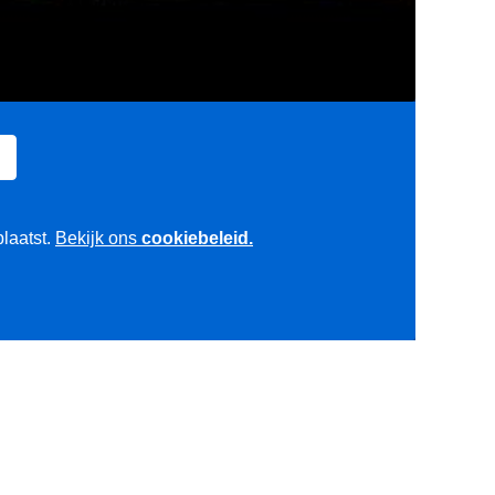
plaatst.
Bekijk ons
cookiebeleid.