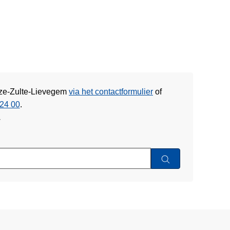
inze-Zulte-Lievegem
via het contactformulier
of
24 00
.
w