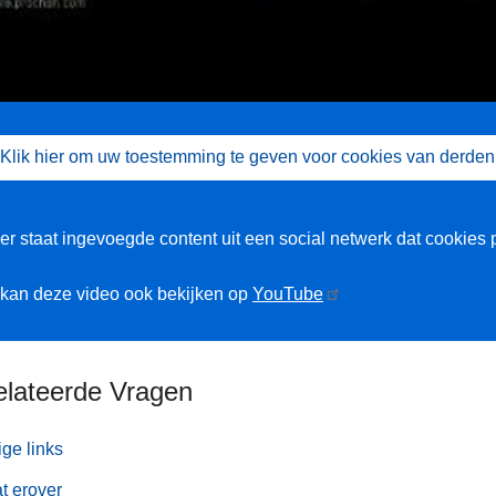
Klik hier om uw toestemming te geven voor cookies van derden
er staat ingevoegde content uit een social netwerk dat cookies 
kan deze video ook bekijken op
YouTube
elateerde Vragen
ige links
t erover