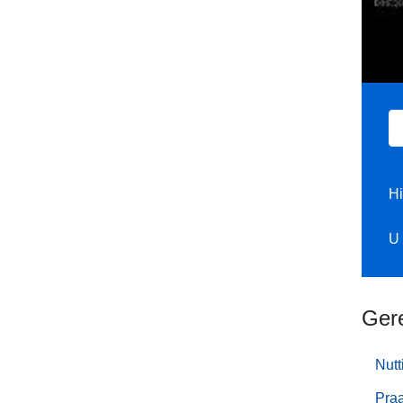
Hi
U 
Ger
Nutt
Praa