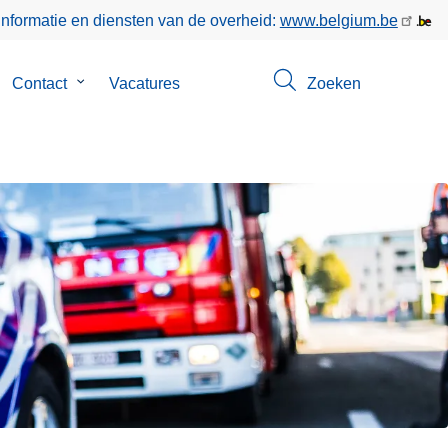
informatie en diensten van de overheid:
www.belgium.be
bmenu
Contact
Submenu
Vacatures
Zoeken
n
van
er
Contact
s