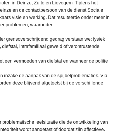
cholen in Deinze, Zulte en Lievegem. Tijdens het
Deinze en de contactpersoon van de dienst Sociale
lkaars visie en werking. Dat resulteerde onder meer in
renproblemen, waaronder:
er grensoverschrijdend gedrag verstaan we: fysiek
iefstal, intrafamiliaal geweld of verontrustende
 een vermoeden van diefstal en wanneer de politie
en inzake de aanpak van de spijbelproblematiek. Via
den deze blijvend afgetoetst bij de verschillende
 problematische leefsituatie die de ontwikkeling van
tegriteit wordt aangetast of doordat zijn affectieve,