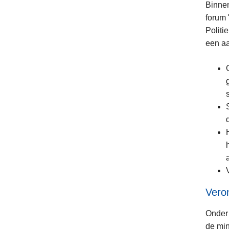
Binnen
forum 
Politi
een a
Vero
Onder 
de min