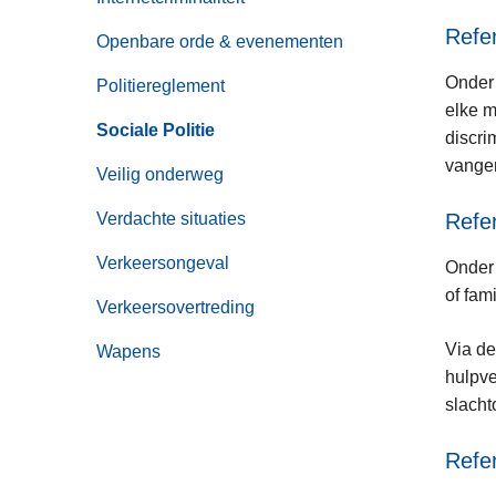
Refer
Openbare orde & evenementen
Onder 
Politiereglement
elke m
Sociale Politie
discri
vange
Veilig onderweg
Verdachte situaties
Refer
Verkeersongeval
Onder 
of fam
Verkeersovertreding
Via de
Wapens
hulpve
slacht
Refe