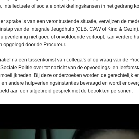
, intellectuele of sociale ontwikkelingskansen in het gedrang 
 er sprake is van een verontrustende situatie, verwijzen de med
instap van de Integrale Jeugdhulp (CLB, CAW of Kind & Gezin)
ulpverlening niet goed of onvoldoende verloopt, kan verdere h
 opgelegd door de Procureur.
tiatief na een tussenkomst van collega’s of op vraag van de P
 Sociale Politie over tot nazicht van de opvoedings- en leefoms
moeilijkheden. Bij deze onderzoeken worden de gerechtelijk e
 en andere hulpverleningsinstanties bevraagd en wordt er ove
eld aan een uitgebreid gesprek met de betrokken personen.