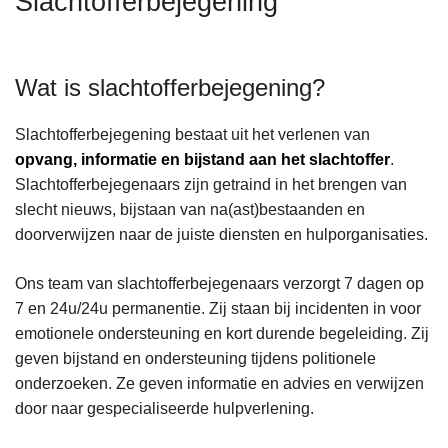
Slachtofferbejegening
n
h
o
Wat is slachtofferbejegening?
u
d
Slachtofferbejegening bestaat uit het verlenen van
g
opvang, informatie en bijstand aan het slachtoffer
.
a
Slachtofferbejegenaars zijn getraind in het brengen van
a
slecht nieuws, bijstaan van na(ast)bestaanden en
n
doorverwijzen naar de juiste diensten en hulporganisaties.
Ons team van slachtofferbejegenaars verzorgt 7 dagen op
7 en 24u/24u permanentie. Zij staan bij incidenten in voor
emotionele ondersteuning en kort durende begeleiding. Zij
geven bijstand en ondersteuning tijdens politionele
onderzoeken. Ze geven informatie en advies en verwijzen
door naar gespecialiseerde hulpverlening.