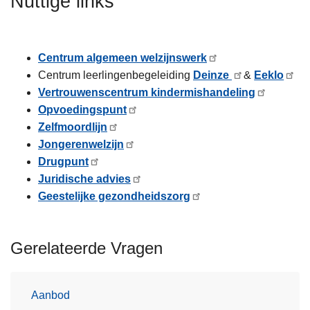
Nuttige links
n
h
o
Centrum algemeen welzijnswerk
u
Centrum leerlingenbegeleiding
Deinze
&
Eeklo
d
Vertrouwenscentrum kindermishandeling
g
Opvoedingspunt
a
Zelfmoordlijn
a
Jongerenwelzijn
n
Drugpunt
Juridische advies
Geestelijke gezondheidszorg
Gerelateerde Vragen
Aanbod