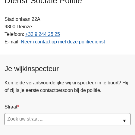
Dienst Sociale Politie
n
h
Stadionlaan 22A
o
9800
Deinze
u
Telefoon
+32 9 244 25 25
d
E-mail
Neem contact op met deze politiedienst
g
a
a
n
Je wijkinspecteur
Ken je de verantwoordelijke wijkinspecteur in je buurt? Hij
of zij is je eerste contactpersoon bij de politie.
Straat
▼