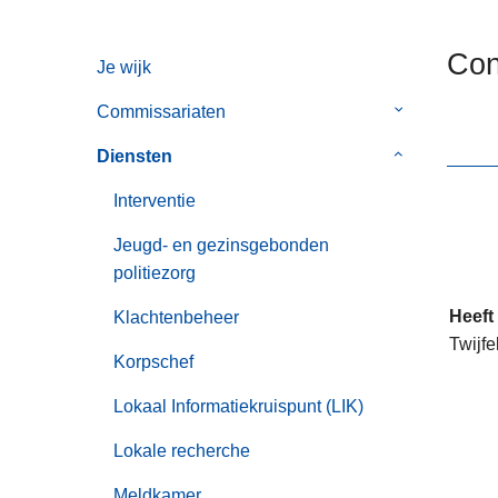
n
h
Con
Je wijk
o
u
Commissariaten
Submenu
d
van
g
Diensten
Submenu
Commissaria
a
van
Interventie
a
Diensten
n
Jeugd- en gezinsgebonden
politiezorg
Heeft
Klachtenbeheer
Twijfe
Korpschef
Lokaal Informatiekruispunt (LIK)
Lokale recherche
Meldkamer