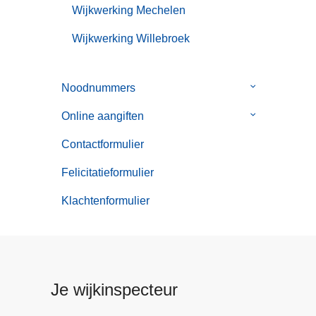
Wijkwerking Mechelen
Wijkwerking Willebroek
Noodnummers
Submenu
van
Online aangiften
Submenu
Noodnummer
van
Contactformulier
Online
aangiften
Felicitatieformulier
Klachtenformulier
Je wijkinspecteur