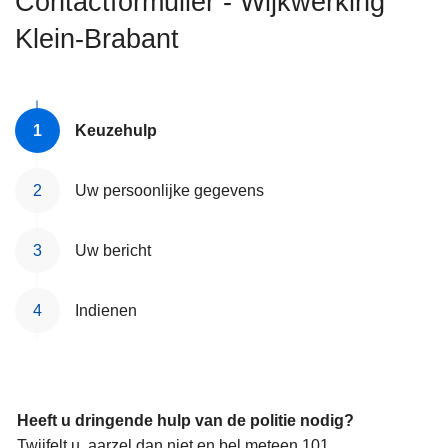
Contactformulier - Wijkwerking
n
Klein-Brabant
h
o
u
d
Keuzehulp
g
a
a
Uw persoonlijke gegevens
n
Uw bericht
Indienen
Heeft u dringende hulp van de politie nodig?
Twijfelt u, aarzel dan niet en bel meteen 101.