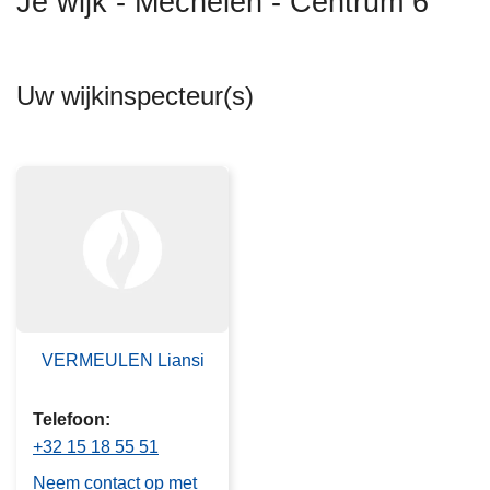
Je wijk - Mechelen - Centrum 6
n
h
o
Uw wijkinspecteur(s)
u
d
g
a
a
n
VERMEULEN Liansi
Telefoon
+32 15 18 55 51
Neem contact op met