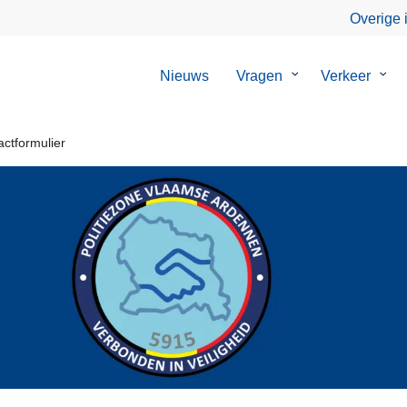
Overige 
Nieuws
Vragen
Submenu
Verkeer
Sub
van
van
Vragen
Verk
actformulier