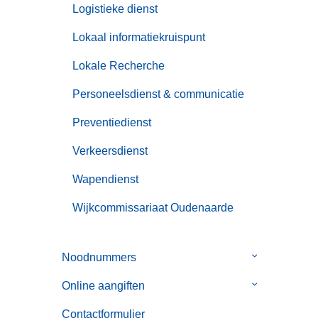
Logistieke dienst
Lokaal informatiekruispunt
Lokale Recherche
Personeelsdienst & communicatie
Preventiedienst
Verkeersdienst
Wapendienst
Wijkcommissariaat Oudenaarde
Noodnummers
Submenu
van
Online aangiften
Submenu
Noodnummer
van
Contactformulier