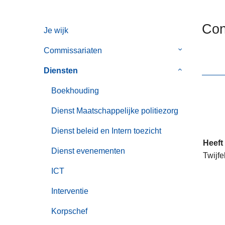
n
h
Con
Je wijk
o
u
Commissariaten
Submenu
d
van
g
Diensten
Submenu
Commissaria
a
van
Boekhouding
a
Diensten
n
Dienst Maatschappelijke politiezorg
Dienst beleid en Intern toezicht
Heeft
Dienst evenementen
Twijfe
ICT
Interventie
Korpschef