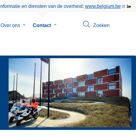
informatie en diensten van de overheid:
www.belgium.be
menu
Over ons
Submenu
Contact
Submenu
Zoeken
van
van
eer
Over
Contact
ons