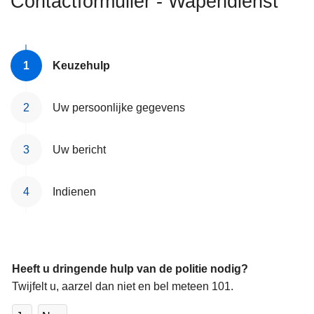
Contactformulier - Wapendienst
n
h
o
u
Keuzehulp
d
g
Uw persoonlijke gegevens
a
a
Uw bericht
n
Indienen
Heeft u dringende hulp van de politie nodig?
Twijfelt u, aarzel dan niet en bel meteen 101.