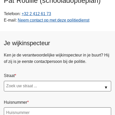
Pat Rouille (schooladoptieplan)
n
h
Telefoon
+32 2 412 61 73
o
E-mail
Neem contact op met deze politiedienst
u
d
g
Je wijkinspecteur
a
a
n
Ken je de verantwoordelijke wijkinspecteur in je buurt? Hij
of zij is je eerste contactpersoon bij de politie.
Straat
▼
Huisnummer