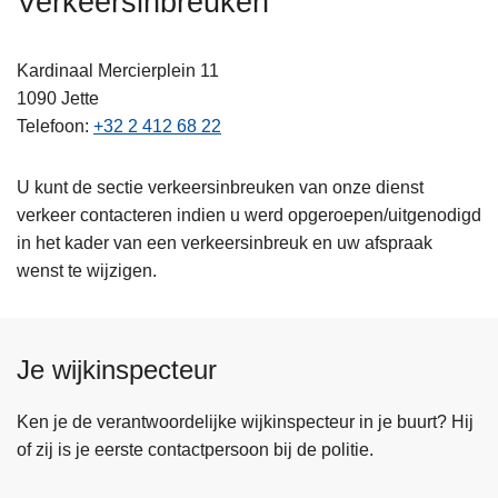
Verkeersinbreuken
n
h
Kardinaal Mercierplein 11
o
1090
Jette
u
Telefoon
+32 2 412 68 22
d
g
a
U kunt de sectie verkeersinbreuken van onze dienst
a
verkeer contacteren indien u werd opgeroepen/uitgenodigd
n
in het kader van een verkeersinbreuk en uw afspraak
wenst te wijzigen.
Je wijkinspecteur
Ken je de verantwoordelijke wijkinspecteur in je buurt? Hij
of zij is je eerste contactpersoon bij de politie.