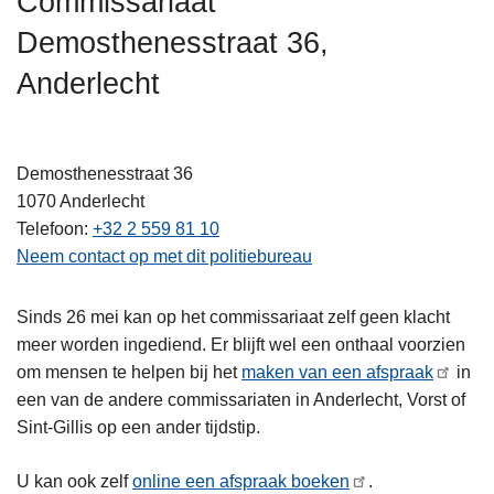
Commissariaat
n
Demosthenesstraat 36,
h
o
Anderlecht
u
d
g
Demosthenesstraat 36
a
1070
Anderlecht
a
Telefoon
+32 2 559 81 10
n
Neem contact op met dit politiebureau
Sinds 26 mei kan op het commissariaat zelf geen klacht
meer worden ingediend. Er blijft wel een onthaal voorzien
om mensen te helpen bij het
maken van een afspraak
in
een van de andere commissariaten in Anderlecht, Vorst of
Sint-Gillis op een ander tijdstip.
U kan ook zelf
online een afspraak boeken
.