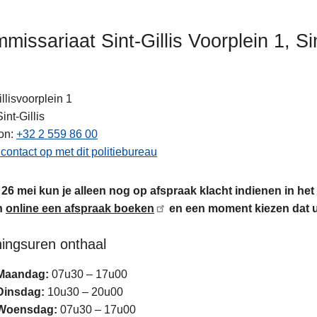
missariaat Sint-Gillis Voorplein 1, Sin
illisvoorplein 1
Sint-Gillis
on
+32 2 559 86 00
ten
ontact op met dit politiebureau
26 mei kun je alleen nog op afspraak klacht indienen in he
n
online een afspraak boeken
en een moment kiezen dat u
ingsuren onthaal
Maandag:
07u30 – 17u00
Dinsdag:
10u30 – 20u00
Woensdag:
07u30 – 17u00