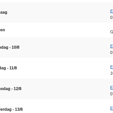
E
daag
0
gen
G
E
dag - 10/8
0
E
ag - 11/8
1
E
sdag - 12/8
0
E
erdag - 13/8