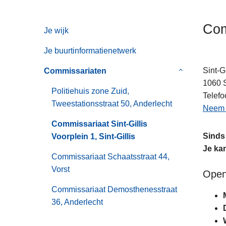
n
h
Com
Je wijk
o
u
Je buurtinformatienetwerk
d
g
Sint-G
Commissariaten
Submenu
a
1060
van
Politiehuis zone Zuid,
a
Telefo
Commissaria
Tweestationsstraat 50, Anderlecht
n
Neem c
Commissariaat Sint-Gillis
Sinds 
Voorplein 1, Sint-Gillis
Je ka
Commissariaat Schaatsstraat 44,
Vorst
Open
Commissariaat Demosthenesstraat
36, Anderlecht