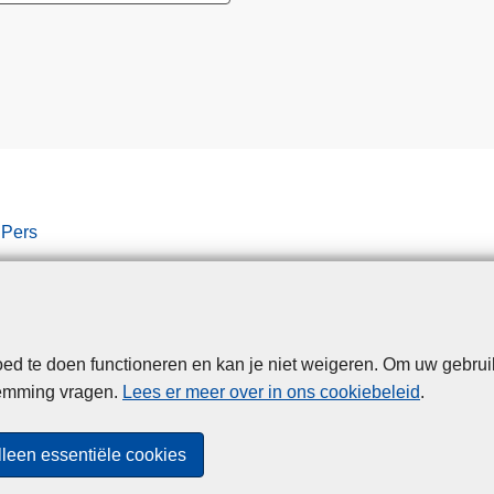
Pers
d te doen functioneren en kan je niet weigeren. Om uw gebrui
Disclaimer
Privacy
Cookies
Toegankelijkheid
temming vragen.
Lees er meer over in ons cookiebeleid
.
© 2026 Politie.be
lleen essentiële cookies