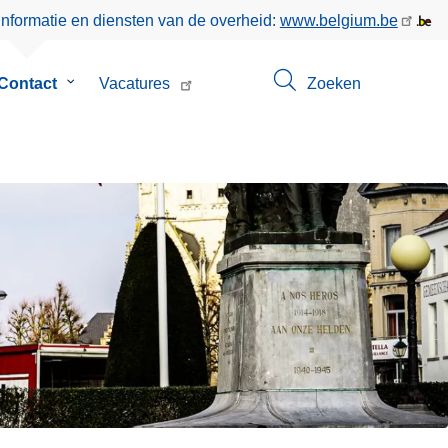
informatie en diensten van de overheid:
www.belgium.be
menu
Contact
Submenu
Vacatures
Zoeken
van
Contact