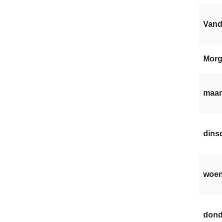
Van
Mor
maan
dinsd
woen
dond