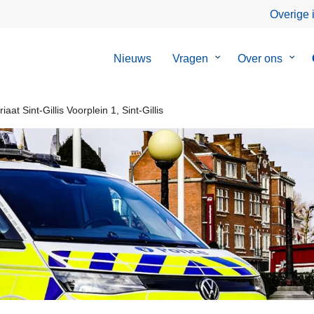
Overige 
Nieuws
Vragen
Submenu
Over ons
Sub
van
van
Vragen
Over
ons
at Sint-Gillis Voorplein 1, Sint-Gillis